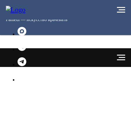
Famedi — искусство врачевать
+7 (383) 248‒77‒48
info@famedi.ru
г. Новосибирск, ул. Кирова, д. 225, секция 4
(вход со стороны ул. Московской)