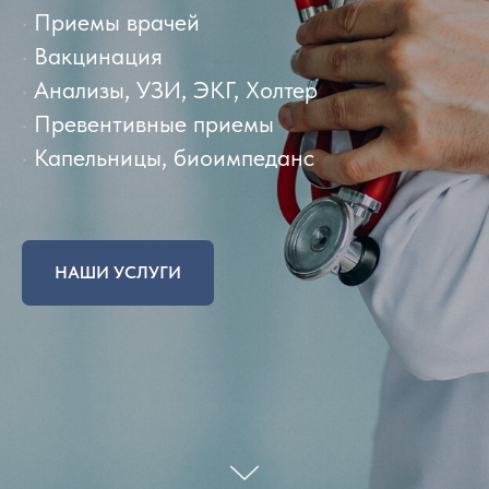
•
Приемы врачей
•
Вакцинация
•
Анализы, УЗИ, ЭКГ, Холтер
•
Превентивные приемы
•
Капельницы, биоимпеданс
НАШИ УСЛУГИ