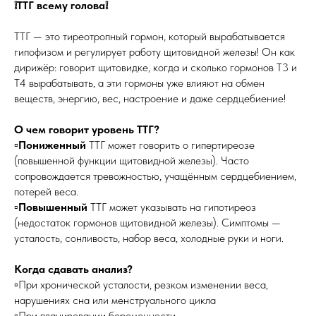
❕ТТГ всему голова❕
ТТГ — это тиреотропный гормон, который вырабатывается
гипофизом и регулирует работу щитовидной железы! Он как
дирижёр: говорит щитовидке, когда и сколько гормонов Т3 и
Т4 вырабатывать, а эти гормоны уже влияют на обмен
веществ, энергию, вес, настроение и даже сердцебиение!
О чем говорит уровень ТТГ?
▫️
Пониженный
ТТГ может говорить о гипертиреозе
(повышенной функции щитовидной железы). Часто
сопровождается тревожностью, учащённым сердцебиением,
потерей веса.
▫️
Повышенный
ТТГ может указывать на гипотиреоз
(недостаток гормонов щитовидной железы). Симптомы —
усталость, сонливость, набор веса, холодные руки и ноги.
Когда сдавать анализ?
▫️При хронической усталости, резком изменении веса,
нарушениях сна или менструального цикла
▫️При планировании беременности