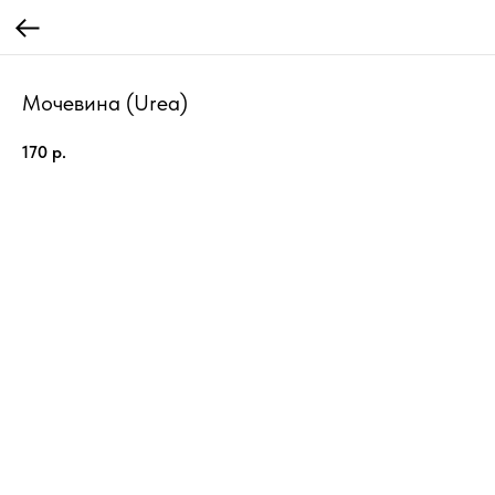
Мочевина (Urea)
170
р.