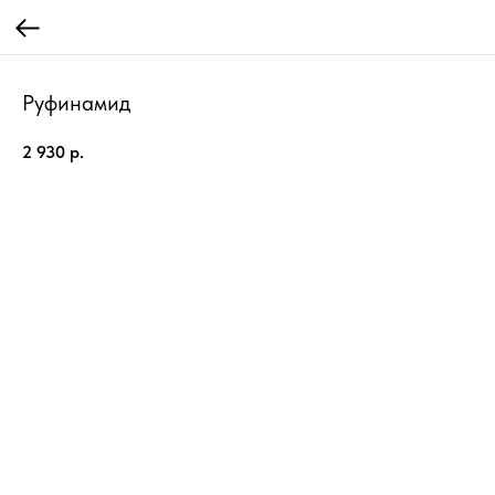
Руфинамид
2 930
р.