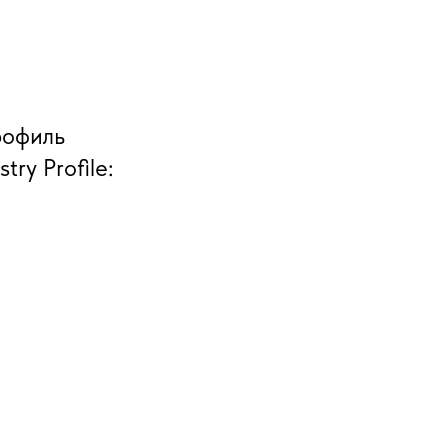
рофиль
ry Profile: