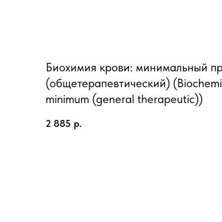
Биохимия крови: минимальный п
(общетерапевтический) (Biochemist
minimum (general therapeutic))
2 885
р.