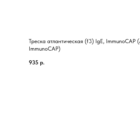
Треска атлантическая (f3) IgE, ImmunoCAP (At
ImmunoCAP)
935
р.