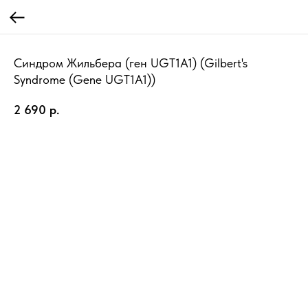
Синдром Жильбера (ген UGT1A1) (Gilbert's
Syndrome (Gene UGT1A1))
2 690
р.