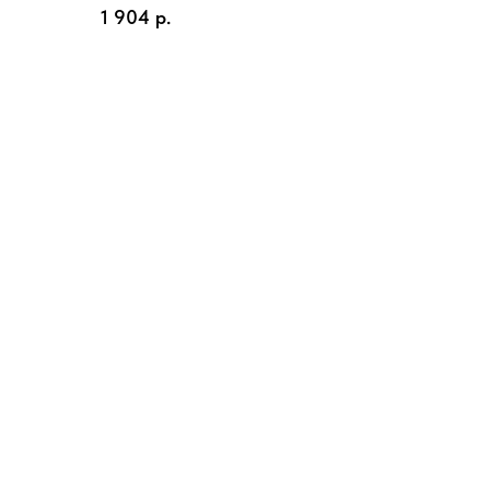
1 904
р.