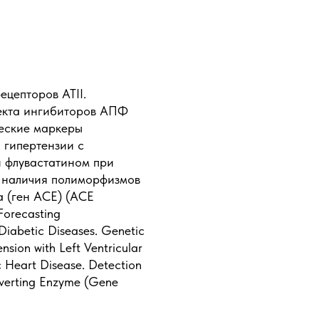
цепторов ATII.
екта ингибиторов АПФ
ческие маркеры
 гипертензии с
и флувастатином при
 наличия полиморфизмов
 (ген ACE) (ACE
 Forecasting
-Diabetic Diseases. Genetic
nsion with Left Ventricular
c Heart Disease. Detection
nverting Enzyme (Gene