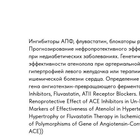
Ингибиторы АПФ, флувастатин, блокаторы ре
Прогнозирование нефропротективного эфф
при недиабетических заболеваниях. Генети
эффективности атенолола при артериальной
гипертрофией левого желудочка или терапи
ишемической болезни сердца. Определение
гена ангиотензин-превращающего фермента
Inhibitors, Fluvastatin, ATII Receptor Blockers.
Renoprotective Effect of ACE Inhibitors in Un
Markers of Effectiveness of Atenolol in Hyperte
Hypertrophy or Fluvastatin Therapy in Ischemi
of Polymorphisms of Gene of Angiotensin-Co
ACE))