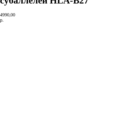
субаллелей HLA-B27
4990,00
р.