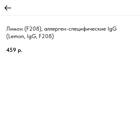
Лимон (F208), аллерген-специфические IgG
(Lemon, IgG, F208)
459
р.