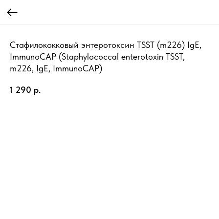
Стафилококковый энтеротоксин TSST (m226) IgE,
ImmunoCAP (Staphylococcal enterotoxin TSST,
m226, IgE, ImmunoCAP)
1 290
р.