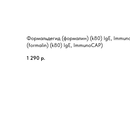
Формальдегид (формалин) (k80) IgE, Immun
(formalin) (k80) IgE, ImmunoCAP)
1 290
р.