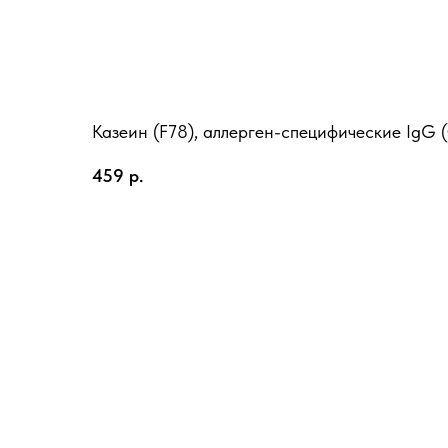
Казеин (F78), аллерген-специфические IgG (C
459
р.