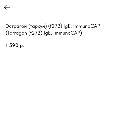
Эстрагон (тархун) (f272) IgE, ImmunoCAP
(Tarragon (f272) IgE, ImmunoCAP)
1 590
р.