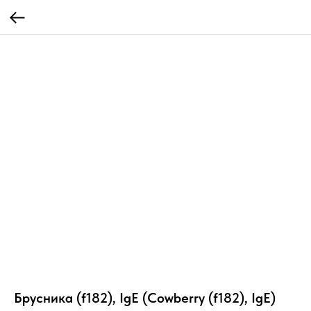
Брусника (f182), IgE (Cowberry (f182), IgE)