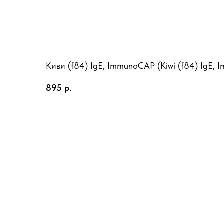
Киви (f84) IgE, ImmunoCAP (Kiwi (f84) IgE,
895
р.