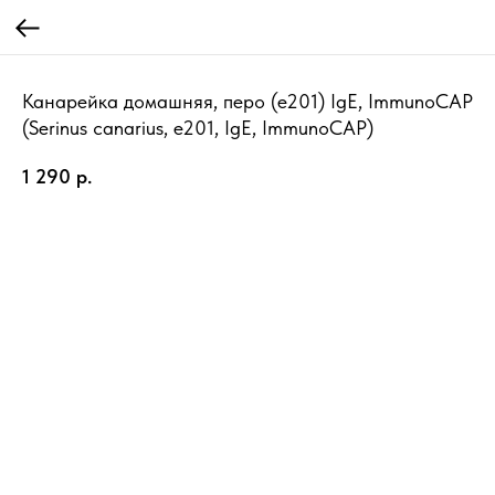
Канарейка домашняя, перо (e201) IgE, ImmunoCAP
(Serinus canarius, e201, IgE, ImmunoCAP)
1 290
р.