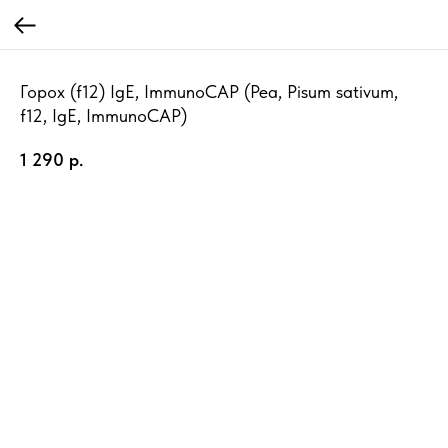
Горох (f12) IgE, ImmunoCAP (Pea, Pisum sativum,
f12, IgE, ImmunoCAP)
1 290
р.