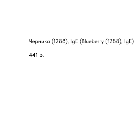
Черника (f288), IgE (Blueberry (f288), IgE)
441
р.