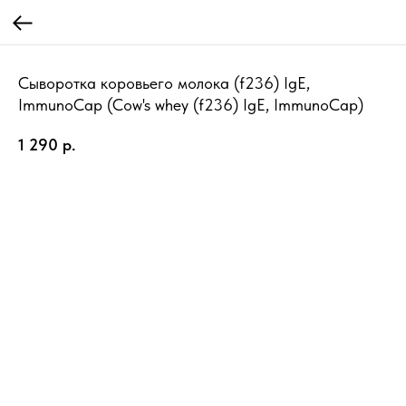
Сыворотка коровьего молока (f236) IgE,
ImmunoCap (Cow's whey (f236) IgE, ImmunoCap)
1 290
р.