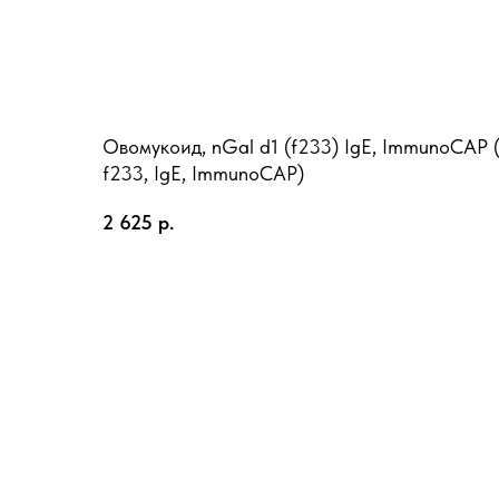
Овомукоид, nGal d1 (f233) IgE, ImmunoCAP 
f233, IgE, ImmunoCAP)
2 625
р.