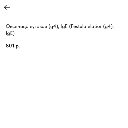
Овсяница луговая (g4), IgE (Festula elatior (g4),
IgE)
801
р.