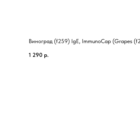
Виноград (f259) IgE, ImmunoCap (Grapes (f
1 290
р.