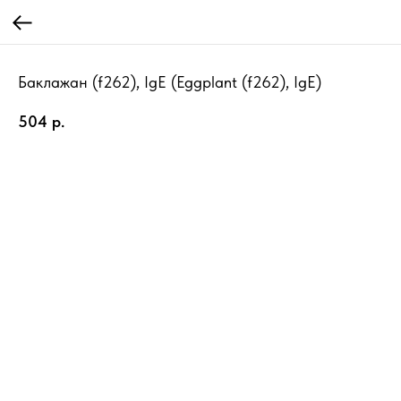
Баклажан (f262), IgE (Eggplant (f262), IgE)
504
р.