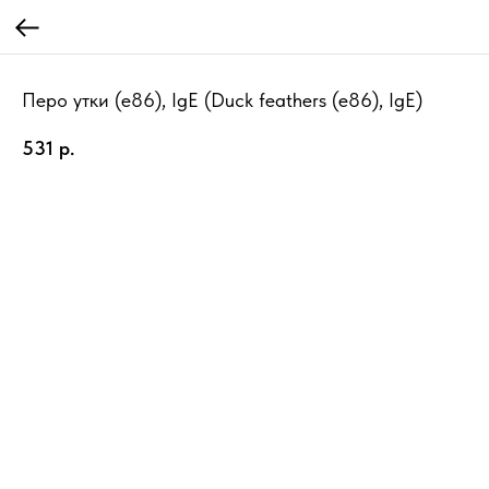
Перо утки (e86), IgE (Duck feathers (e86), IgE)
531
р.