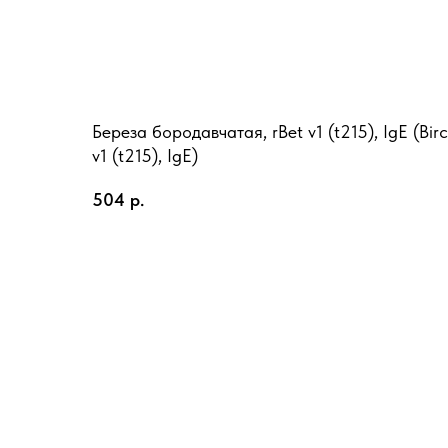
Береза бородавчатая, rBet v1 (t215), IgE (Birc
v1 (t215), IgE)
504
р.