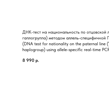
ДНК-тест на национальность по отцовской 
гаплогруппа) методом аллель-специфичной 
(DNA test for nationality on the paternal line
haplogroup) using allele-specific real-time PC
8 990
р.