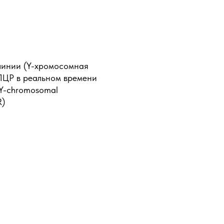
линии (Y-хромосомная
ПЦР в реальном времени
 (Y-chromosomal
R)