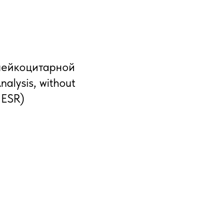
лейкоцитарной
alysis, without
 ESR)